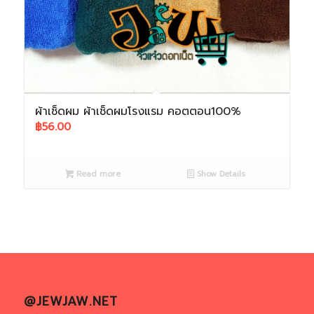
ผ้าเช็ดผม ผ้าเช็ดผมโรงแรม คอตตอน100%
฿
56.00
Read more
Show Details
@JEWJAW.NET