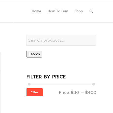
Home
How To Buy
Shop
Search
FILTER BY PRICE
Price:
฿30
—
฿400
Filter